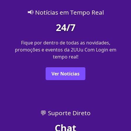
📢 Notícias em Tempo Real
24/7
Fique por dentro de todas as novidades,
promoções e eventos da 2UUu Com Login em
tempo real!
Ver Notícias
💬 Suporte Direto
Chat