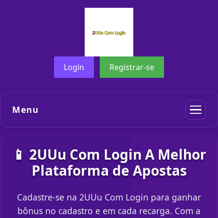
Login
Registrar-se
Menu
📱 2UUu Com Login A Melhor
Plataforma de Apostas
Cadastre-se na 2UUu Com Login para ganhar
bônus no cadastro e em cada recarga. Com a