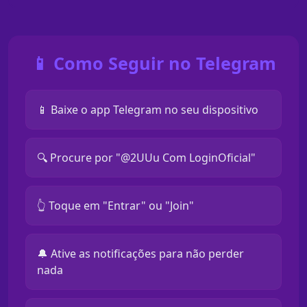
📱 Como Seguir no Telegram
📱 Baixe o app Telegram no seu dispositivo
🔍 Procure por "@2UUu Com LoginOficial"
👆 Toque em "Entrar" ou "Join"
🔔 Ative as notificações para não perder
nada