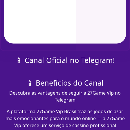
📱 Canal Oficial no Telegram!
📱 Benefícios do Canal
Descubra as vantagens de seguir a 27Game Vip no
Telegram
A plataforma 27Game Vip Brasil traz os jogos de azar
mais emocionantes para o mundo online — a 27Game
Vip oferece um serviço de cassino profissional