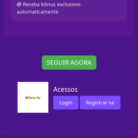
🎁 Receba bônus exclusivos
automaticamente
SEGUIR AGORA
Acessos
Login
Registrar-se