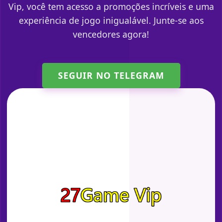
Vip, você tem acesso a promoções incríveis e uma
experiência de jogo inigualável. Junte-se aos
vencedores agora!
SEGUIR NO TELEGRAM