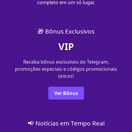
completo em um só lugar.
🎁 Bônus Exclusivos
VIP
Receba bônus exclusivos do Telegram,
promoções especiais e códigos promocionais
únicos!
Ver Bônus
📢 Notícias em Tempo Real