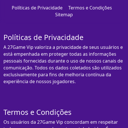
Políticas de Privacidade
Termos e Condições
Sitemap
Políticas de Privacidade
A 27Game Vip valoriza a privacidade de seus usuários e
está empenhada em proteger todas as informações
pessoais fornecidas durante o uso de nossos canais de
comunicação. Todos os dados coletados são utilizados
exclusivamente para fins de melhoria contínua da
experiência de nossos jogadores.
Termos e Condições
Os usuários da 27Game Vip concordam em respeitar