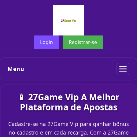
Login
Registrar-se
Menu
📱 27Game Vip A Melhor
Plataforma de Apostas
Cadastre-se na 27Game Vip para ganhar bônus
no cadastro e em cada recarga. Com a 27Game