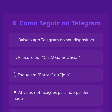
📱 Como Seguir no Telegram
📱 Baixe o app Telegram no seu dispositivo
🔍 Procure por "@222 GameOficial"
👆 Toque em "Entrar" ou "Join"
🔔 Ative as notificações para não perder
nada