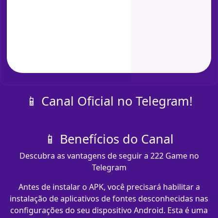
📱 Canal Oficial no Telegram!
📱 Benefícios do Canal
Descubra as vantagens de seguir a 222 Game no
Telegram
Antes de instalar o APK, você precisará habilitar a
instalação de aplicativos de fontes desconhecidas nas
configurações do seu dispositivo Android. Esta é uma