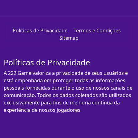
Políticas de Privacidade
Termos e Condições
Sitemap
Políticas de Privacidade
A 222 Game valoriza a privacidade de seus usuários e
está empenhada em proteger todas as informações
pessoais fornecidas durante o uso de nossos canais de
comunicação. Todos os dados coletados são utilizados
exclusivamente para fins de melhoria contínua da
experiência de nossos jogadores.