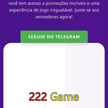
você tem acesso a promoções incríveis e uma
experiência de jogo inigualável. Junte-se aos
vencedores agora!
SEGUIR NO TELEGRAM