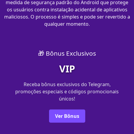
medida de segurança padrão do Android que protege
os usuários contra instalação acidental de aplicativos
maliciosos. O processo é simples e pode ser revertido a
qualquer momento.
🎁 Bônus Exclusivos
VIP
Receba bônus exclusivos do Telegram,
promoções especiais e códigos promocionais
únicos!
Ver Bônus