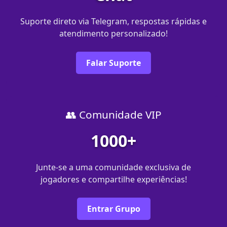
Suporte direto via Telegram, respostas rápidas e
atendimento personalizado!
Falar Suporte
👥 Comunidade VIP
1000+
Junte-se a uma comunidade exclusiva de
jogadores e compartilhe experiências!
Entrar Grupo