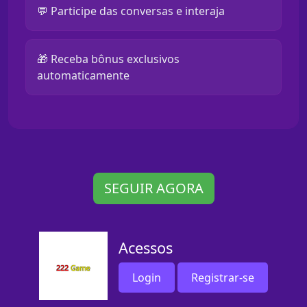
💬 Participe das conversas e interaja
🎁 Receba bônus exclusivos
automaticamente
SEGUIR AGORA
Acessos
Login
Registrar-se