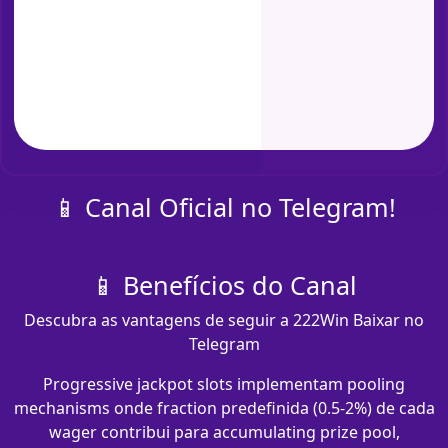
📱 Canal Oficial no Telegram!
📱 Benefícios do Canal
Descubra as vantagens de seguir a 222Win Baixar no
Telegram
Progressive jackpot slots implementam pooling
mechanisms onde fraction predefinida (0.5-2%) de cada
wager contribui para accumulating prize pool,