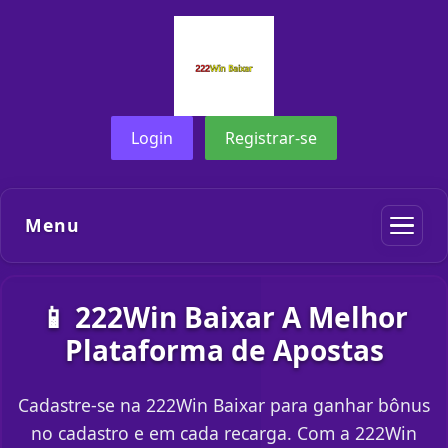
Login
Registrar-se
Menu
📱 222Win Baixar A Melhor
Plataforma de Apostas
Cadastre-se na 222Win Baixar para ganhar bônus
no cadastro e em cada recarga. Com a 222Win