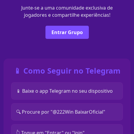
Junte-se a uma comunidade exclusiva de
jogadores e compartilhe experiências!
Entrar Grupo
📱 Como Seguir no Telegram
📱 Baixe o app Telegram no seu dispositivo
🔍 Procure por "@222Win BaixarOficial"
👆 Toque em "Entrar" ou "Join"