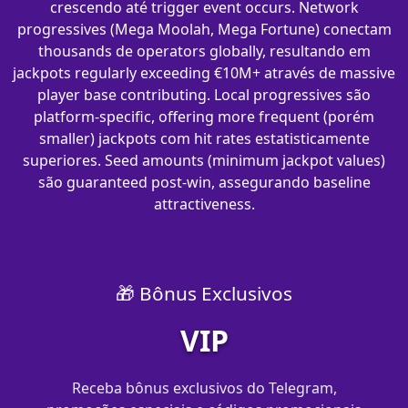
crescendo até trigger event occurs. Network
progressives (Mega Moolah, Mega Fortune) conectam
thousands de operators globally, resultando em
jackpots regularly exceeding €10M+ através de massive
player base contributing. Local progressives são
platform-specific, offering more frequent (porém
smaller) jackpots com hit rates estatisticamente
superiores. Seed amounts (minimum jackpot values)
são guaranteed post-win, assegurando baseline
attractiveness.
🎁 Bônus Exclusivos
VIP
Receba bônus exclusivos do Telegram,