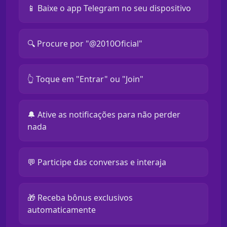
📱 Baixe o app Telegram no seu dispositivo
🔍 Procure por "@2010Oficial"
👆 Toque em "Entrar" ou "Join"
🔔 Ative as notificações para não perder
nada
💬 Participe das conversas e interaja
🎁 Receba bônus exclusivos
automaticamente