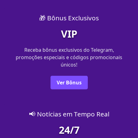
🎁 Bônus Exclusivos
VIP
Receba bônus exclusivos do Telegram,
promoções especiais e códigos promocionais
únicos!
Ver Bônus
📢 Notícias em Tempo Real
24/7