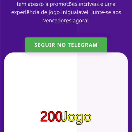
tem acesso a promoções incríveis e uma
experiência de jogo inigualável. Junte-se aos
vencedores agora!
SEGUIR NO TELEGRAM