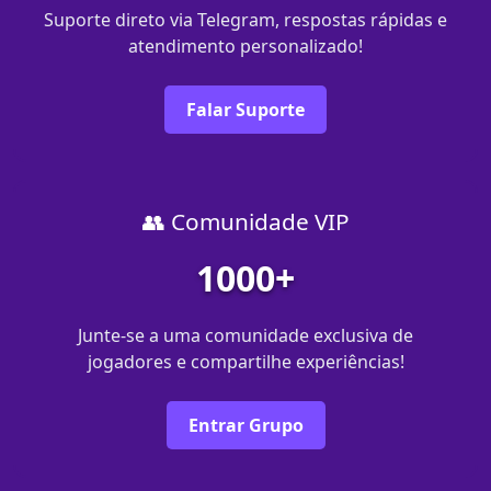
Suporte direto via Telegram, respostas rápidas e
atendimento personalizado!
Falar Suporte
👥 Comunidade VIP
1000+
Junte-se a uma comunidade exclusiva de
jogadores e compartilhe experiências!
Entrar Grupo