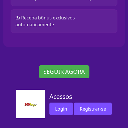
🎁 Receba bônus exclusivos
automaticamente
SEGUIR AGORA
Acessos
Login
Registrar-se