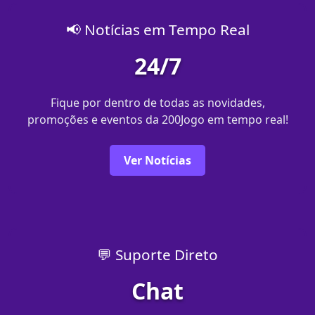
📢 Notícias em Tempo Real
24/7
Fique por dentro de todas as novidades,
promoções e eventos da 200Jogo em tempo real!
Ver Notícias
💬 Suporte Direto
Chat