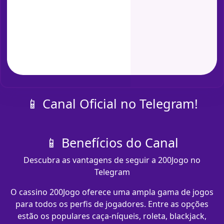
📱 Canal Oficial no Telegram!
📱 Benefícios do Canal
Descubra as vantagens de seguir a 200Jogo no
Telegram
O cassino 200Jogo oferece uma ampla gama de jogos
para todos os perfis de jogadores. Entre as opções
estão os populares caça-níqueis, roleta, blackjack,