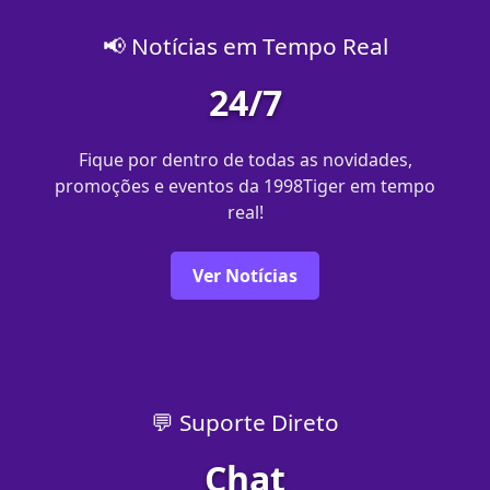
📢 Notícias em Tempo Real
24/7
Fique por dentro de todas as novidades,
promoções e eventos da 1998Tiger em tempo
real!
Ver Notícias
💬 Suporte Direto
Chat