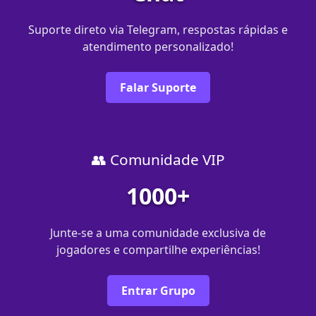
Suporte direto via Telegram, respostas rápidas e
atendimento personalizado!
Falar Suporte
👥 Comunidade VIP
1000+
Junte-se a uma comunidade exclusiva de
jogadores e compartilhe experiências!
Entrar Grupo