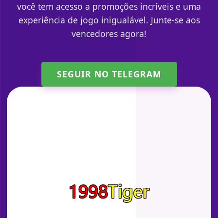
você tem acesso a promoções incríveis e uma
experiência de jogo inigualável. Junte-se aos
vencedores agora!
SEGUIR NO TELEGRAM