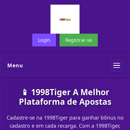
Login
Registrar-se
Menu
📱 1998Tiger A Melhor
Plataforma de Apostas
Cadastre-se na 1998Tiger para ganhar bônus no
cadastro e em cada recarga. Com a 1998Tiger,