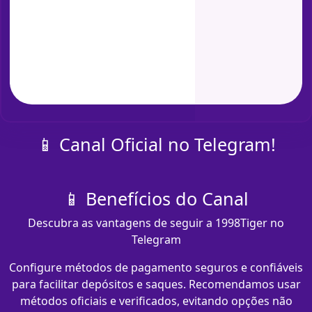
📱 Canal Oficial no Telegram!
📱 Benefícios do Canal
Descubra as vantagens de seguir a 1998Tiger no
Telegram
Configure métodos de pagamento seguros e confiáveis
para facilitar depósitos e saques. Recomendamos usar
métodos oficiais e verificados, evitando opções não