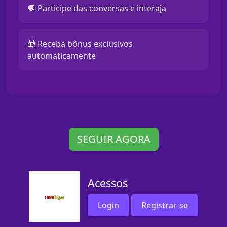
💬 Participe das conversas e interaja
🎁 Receba bônus exclusivos
automaticamente
SEGUIR AGORA
Acessos
Login
Registrar-se