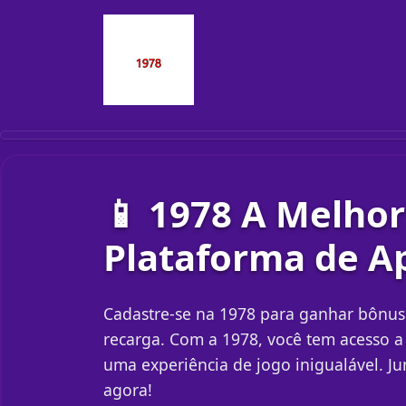
📱 1978 A Melhor
Plataforma de A
Cadastre-se na 1978 para ganhar bônus
recarga. Com a 1978, você tem acesso a
uma experiência de jogo inigualável. J
agora!