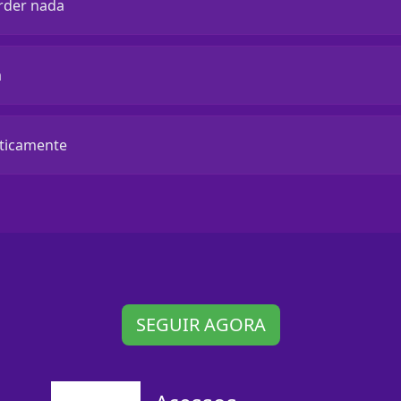
erder nada
a
aticamente
SEGUIR AGORA