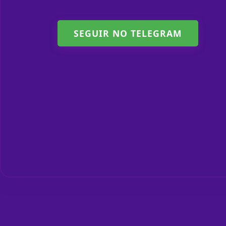
SEGUIR NO TELEGRAM