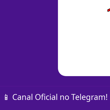
📱 Canal Oficial no Telegram!