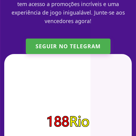
tem acesso a promoções incríveis e uma
experiência de jogo inigualável. Junte-se aos
vencedores agora!
SEGUIR NO TELEGRAM