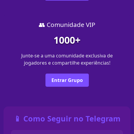
👥 Comunidade VIP
1000+
Junte-se a uma comunidade exclusiva de
jogadores e compartilhe experiências!
Entrar Grupo
📱 Como Seguir no Telegram