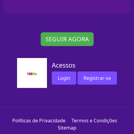
SEGUIR AGORA
Acessos
Login
Registrar-se
Políticas de Privacidade
Termos e Condições
Sitemap