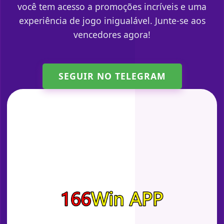
você tem acesso a promoções incríveis e uma
experiência de jogo inigualável. Junte-se aos
vencedores agora!
SEGUIR NO TELEGRAM