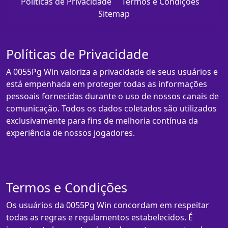
Políticas de Privacidade
Termos e Condições
Sitemap
Políticas de Privacidade
A 0055Pg Win valoriza a privacidade de seus usuários e
está empenhada em proteger todas as informações
pessoais fornecidas durante o uso de nossos canais de
comunicação. Todos os dados coletados são utilizados
exclusivamente para fins de melhoria contínua da
experiência de nossos jogadores.
Termos e Condições
Os usuários da 0055Pg Win concordam em respeitar
todas as regras e regulamentos estabelecidos. É