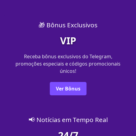
🎁 Bônus Exclusivos
VIP
Receba bônus exclusivos do Telegram,
promoções especiais e códigos promocionais
únicos!
Ver Bônus
📢 Notícias em Tempo Real
24/7